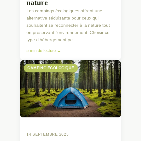
nature
Les campings écologiques offrent une
alternative séduisante pour ceux qui
souhaitent se reconnecter à la nature tout
en préservant l'environnement. Choisir ce
type d'hébergement pe...
5 min de lecture →
CAMPING ÉCOLOGIQUE
14 SEPTEMBRE 2025