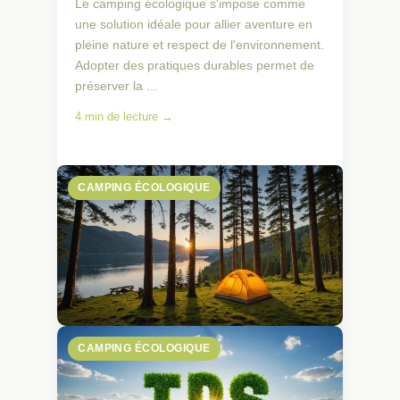
Le camping écologique s'impose comme
une solution idéale pour allier aventure en
pleine nature et respect de l'environnement.
Adopter des pratiques durables permet de
préserver la ...
4 min de lecture →
CAMPING ÉCOLOGIQUE
CAMPING ÉCOLOGIQUE