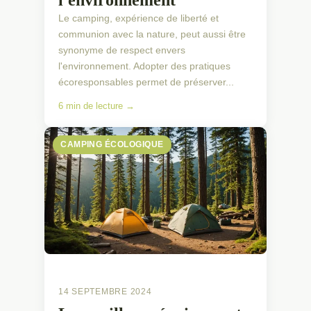
l'environnement
Le camping, expérience de liberté et
communion avec la nature, peut aussi être
synonyme de respect envers
l'environnement. Adopter des pratiques
écoresponsables permet de préserver...
6 min de lecture →
CAMPING ÉCOLOGIQUE
14 SEPTEMBRE 2024