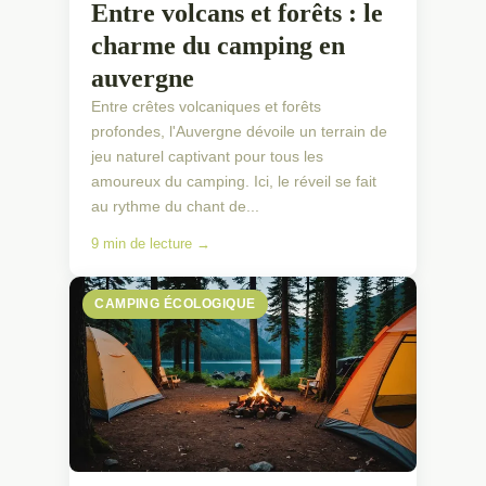
Entre volcans et forêts : le
charme du camping en
auvergne
Entre crêtes volcaniques et forêts
profondes, l'Auvergne dévoile un terrain de
jeu naturel captivant pour tous les
amoureux du camping. Ici, le réveil se fait
au rythme du chant de...
9 min de lecture →
CAMPING ÉCOLOGIQUE