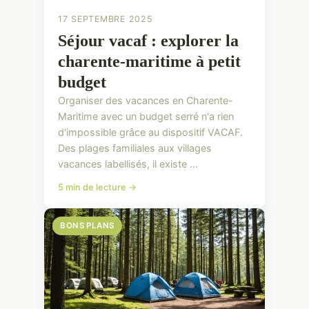
17 SEPTEMBRE 2025
Séjour vacaf : explorer la
charente-maritime à petit
budget
Organiser des vacances en Charente-
Maritime avec un budget serré n'a rien
d'impossible grâce au dispositif VACAF.
Des plages familiales aux villages
vacances labellisés, il existe ...
5 min de lecture →
BONS PLANS