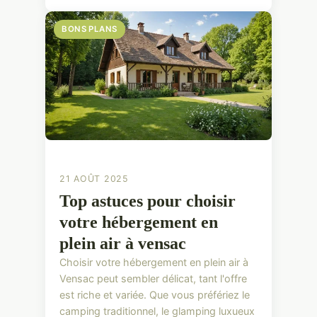
BONS PLANS
21 AOÛT 2025
Top astuces pour choisir
votre hébergement en
plein air à vensac
Choisir votre hébergement en plein air à
Vensac peut sembler délicat, tant l'offre
est riche et variée. Que vous préfériez le
camping traditionnel, le glamping luxueux