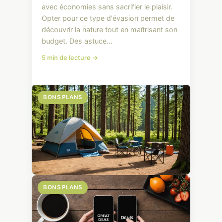
avec économies sans sacrifier le plaisir.
Opter pour ce type d'évasion permet de
découvrir la nature tout en maîtrisant son
budget. Des astuce...
5 min de lecture →
BONS PLANS
BONS PLANS