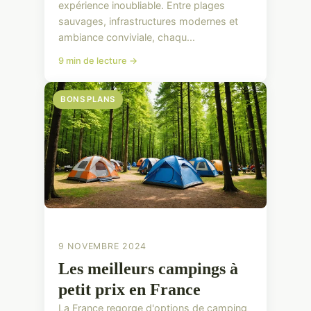
expérience inoubliable. Entre plages
sauvages, infrastructures modernes et
ambiance conviviale, chaqu...
9 min de lecture →
BONS PLANS
9 NOVEMBRE 2024
Les meilleurs campings à
petit prix en France
La France regorge d'options de camping