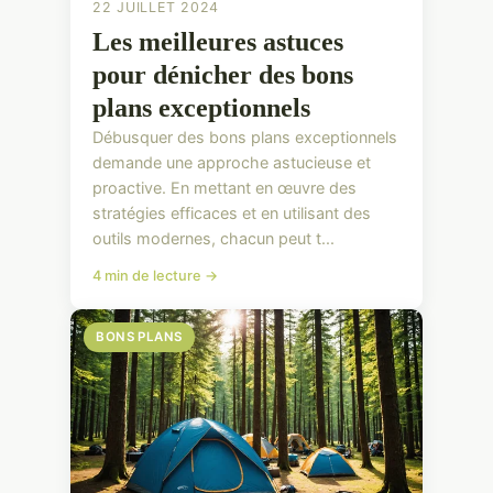
22 JUILLET 2024
Les meilleures astuces
pour dénicher des bons
plans exceptionnels
Débusquer des bons plans exceptionnels
demande une approche astucieuse et
proactive. En mettant en œuvre des
stratégies efficaces et en utilisant des
outils modernes, chacun peut t...
4 min de lecture →
BONS PLANS