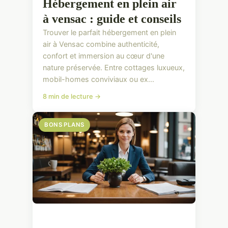
Hébergement en plein air
à vensac : guide et conseils
Trouver le parfait hébergement en plein
air à Vensac combine authenticité,
confort et immersion au cœur d'une
nature préservée. Entre cottages luxueux,
mobil-homes conviviaux ou ex...
8 min de lecture →
BONS PLANS