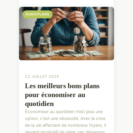
BONS PLANS
22 JUILLET 2024
Les meilleurs bons plans
pour économiser au
quotidien
Économiser au quotidien n'est plus une
option, c'est une nécessité. Avec la crise
de la vie affectant de nombreux foyers, il
devient impératif de gérer ses dépenses