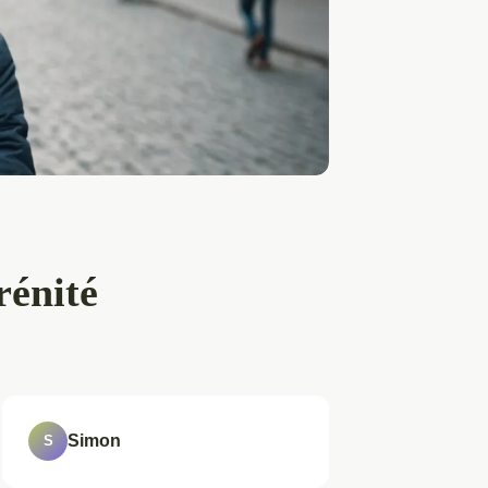
rénité
Simon
S