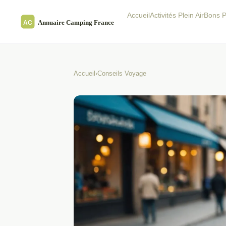
Accueil
Activités Plein Air
Bons P
Accueil
›
Conseils Voyage