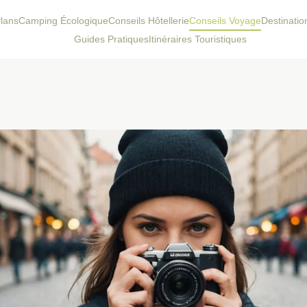
lans
Camping Écologique
Conseils Hôtellerie
Conseils Voyage
Destinati
Guides Pratiques
Itinéraires Touristiques