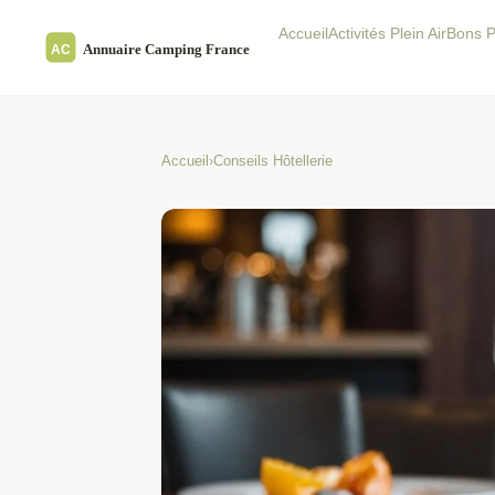
Accueil
Activités Plein Air
Bons P
Accueil
›
Conseils Hôtellerie